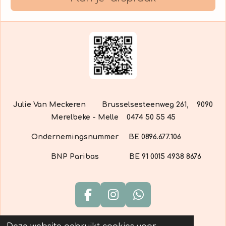
Julie Van Meckeren
Brusselsesteenweg 261,
9090
Merelbeke - Melle 0474 50 55 45
Ondernemingsnummer
BE 0896.677.106
BNP Paribas
BE 91 0015 4938 8676
F
I
W
a
n
h
c
s
a