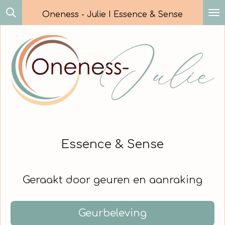
Ga
Oneness - Julie I Essence & Sense
direct
naar
de
hoofdinhoud
Essence & Sense
Geraakt door geuren en aanraking
Geurbeleving